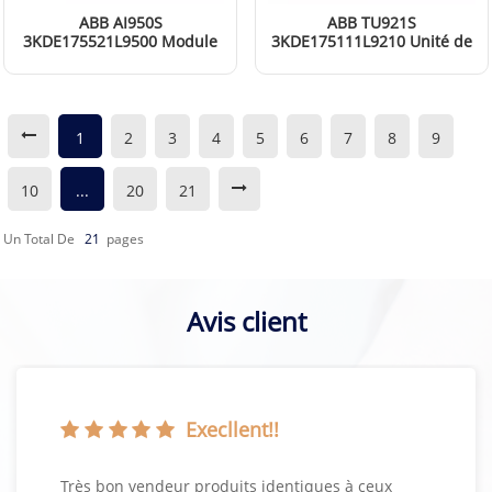
ABB AI950S
ABB TU921S
3KDE175521L9500 Module
3KDE175111L9210 Unité de
d'entrée analogique
terminaison redondante
EN SAVOIR PLUS
EN SAVOIR PLUS
(TU16R-EX)
1
2
3
4
5
6
7
8
9
10
...
20
21
Un Total De
21
Pages
Avis client
Execllent!!
Très bon vendeur produits identiques à ceux