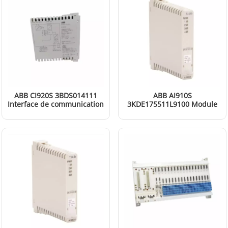
ABB CI920S 3BDS014111
ABB AI910S
Interface de communication
3KDE175511L9100 Module
CIPB-EX
d'entrée analogique
EN SAVOIR PLUS
EN SAVOIR PLUS