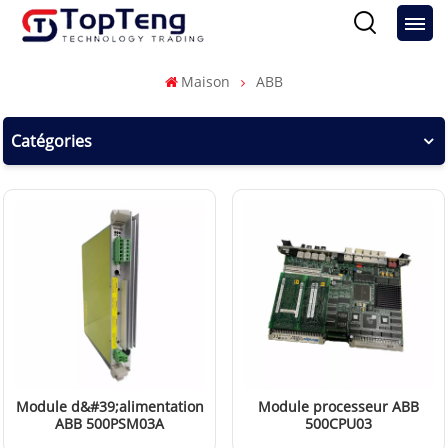
Maison
ABB
Catégories
Module d&#39;alimentation
Module processeur ABB
ABB 500PSM03A
500CPU03
1MRB150038R1
1HDF700003R5122