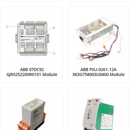
EN SAVOIR PLUS
EN SAVOIR PLUS
ABB 07DC92
ABB PSU-0261-12A
GJR5252200R0101 Module
3KXG758003U0400 Module
d'entrée / sortie numérique
d'alimentation
EN SAVOIR PLUS
EN SAVOIR PLUS