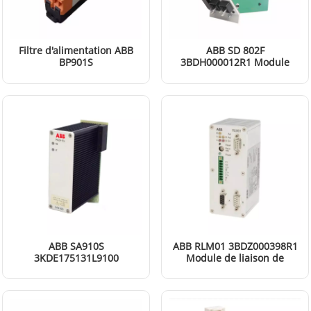
Filtre d'alimentation ABB
ABB SD 802F
BP901S
3BDH000012R1 Module
d'alimentation
EN SAVOIR PLUS
EN SAVOIR PLUS
ABB SA910S
ABB RLM01 3BDZ000398R1
3KDE175131L9100
Module de liaison de
Alimentation (PS24-EX)
redondance Profibus
EN SAVOIR PLUS
EN SAVOIR PLUS