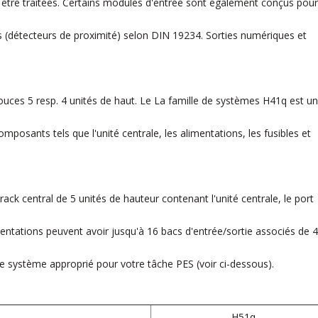
être traitées. Certains modules d'entrée sont également conçus pour
es
(détecteurs de proximité) selon DIN 19234. Sorties numériques et
uces 5 resp. 4 unités de haut. Le
La famille de systèmes H41q est un
omposants tels que l'unité centrale, les alimentations, les fusibles et
ck central de 5 unités de hauteur contenant l'unité centrale, le port
entations peuvent avoir jusqu'à 16 bacs d'entrée/sortie associés de 4
e système approprié pour votre tâche PES (voir ci-dessous).
H51q