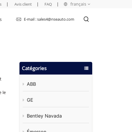
|
|
|
français
s
Avis client
FAQ
s
E-mail : sales4@nseauto.com
English
français
русский
Catégories
español
t
العربية
ABB
e le
GE
Bentley Navada
Émerson