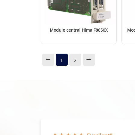
Module central Hima F8650X
Mod
EN SAVOIR PLUS
1
2