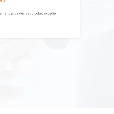
nt!!
demandes de devis et produit expédié
La qualité