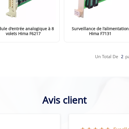
ule d'entrée analogique à 8
Surveillance de l'alimentation
volets Hima F6217
Hima F7131
EN SAVOIR PLUS
EN SAVOIR PLUS
Un Total De
2
P
Avis client