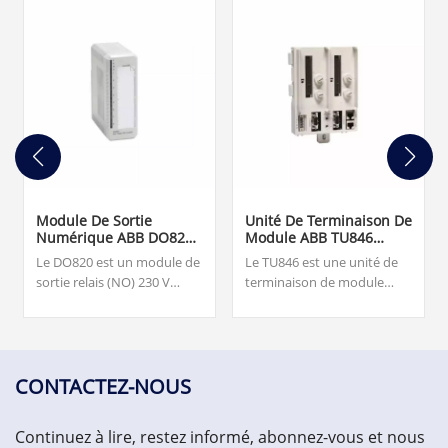
Module De Sortie
Unité De Terminaison De
Numérique ABB DO820
Module ABB TU846
3BSE008514R1
3BSE022460R1
Le DO820 est un module de
Le TU846 est une unité de
sortie relais (NO) 230 V
terminaison de module
c.a./c.c. à 8 canaux pour les
(MTU) pour la configuration
E/S S800. Notre équipe est
redondante de l'interface
disponible 24h/24 et 7j/7
de communication de
pour vous accompagner
terrain CI840/CI840A et des
avec vos besoins urgents de
E/S redondantes.
CONTACTEZ-NOUS
pièces de rechange
critiques, veuillez nous
Continuez à lire, restez informé, abonnez-vous et nous
contacter.