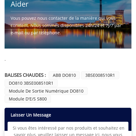
Aider
Vous pouvez nous contacter de la manière qui vous
convient. Nous sommes disponibles 24h/24 et 7j/7 par
e-mail ou par téléphone.
CONTACTEZ-NOUS
·
BALISES CHAUDES :
ABB DO810
3BSE008510R1
DO810 3BSE008510R1
Module De Sortie Numérique DO810
Module D'E/S S800
Laisser Un Message
Si vous êtes intéressé par nos produits et souhaitez en
savoir plus, veuillez laisser un message ici, nous vous