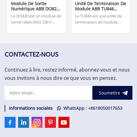
Module De Sortie
Unité De Terminaison De
Numérique ABB DO820
Module ABB TU846
3BSE008514R1
3BSE022460R1
Le DO820 est un module de
Le TU846 est une unité de
sortie relais (NO) 230 V
terminaison de module
c.a./c.c. à 8 canaux pour les
(MTU) pour la configuration
E/S S800. Notre équipe est
redondante de l'interface
disponible 24h/24 et 7j/7
de communication de
pour vous accompagner
terrain CI840/CI840A et des
avec vos besoins urgents de
E/S redondantes.
CONTACTEZ-NOUS
pièces de rechange
critiques, veuillez nous
Continuez à lire, restez informé, abonnez-vous et nous
contacter.
vous invitons à nous dire ce que vous en pensez.
Soumettre
Informations sociales
WhatsApp : +8618050017653