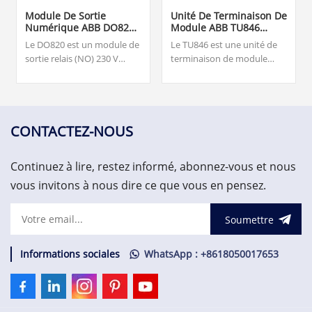
Module De Sortie
Unité De Terminaison De
Numérique ABB DO820
Module ABB TU846
3BSE008514R1
3BSE022460R1
Le DO820 est un module de
Le TU846 est une unité de
sortie relais (NO) 230 V
terminaison de module
c.a./c.c. à 8 canaux pour les
(MTU) pour la configuration
E/S S800. Notre équipe est
redondante de l'interface
disponible 24h/24 et 7j/7
de communication de
pour vous accompagner
terrain CI840/CI840A et des
avec vos besoins urgents de
E/S redondantes.
CONTACTEZ-NOUS
pièces de rechange
critiques, veuillez nous
Continuez à lire, restez informé, abonnez-vous et nous
contacter.
vous invitons à nous dire ce que vous en pensez.
Soumettre
Informations sociales
WhatsApp : +8618050017653