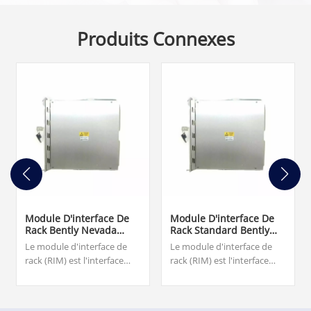
Produits Connexes
Module D'interface De
Module D'interface De
Rack Bently Nevada
Rack Standard Bently
3500/20 125744-01 TMR
Nevada 3500/20 125744-
Le module d'interface de
Le module d'interface de
02
rack (RIM) est l'interface
rack (RIM) est l'interface
principale du rack 3500. Il
principale du rack 3500. Il
prend en charge un
prend en charge un
protocole propriétaire
protocole propriétaire