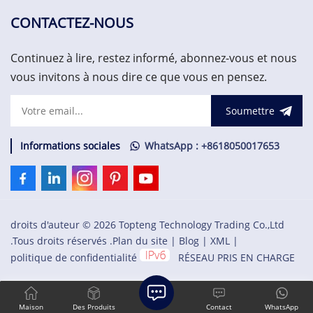
utilisé pour configurer le
utilisé pour configurer le
rack et récupérer les
rack et récupérer les
CONTACTEZ-NOUS
informations sur les
informations sur les
machines. Le RIM doit être
machines.
Continuez à lire, restez informé, abonnez-vous et nous
situé dans l'emplacement 1
du rack (à côté des
vous invitons à nous dire ce que vous en pensez.
alimentations).1 500,00 US$
Soumettre
Informations sociales
WhatsApp : +8618050017653
droits d'auteur © 2026 Topteng Technology Trading Co.,Ltd
.Tous droits réservés .
Plan du site
|
Blog
|
XML
|
politique de confidentialité
RÉSEAU PRIS EN CHARGE
Maison
Des Produits
Contact
WhatsApp