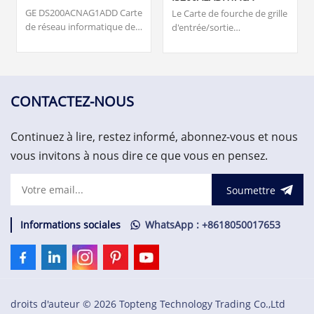
ARCNET
GE DS200ACNAG1ADD Carte
Le Carte de fourche de grille
de réseau informatique de
d'entrée/sortie
ressources attachées
IS200AEADH1A a été
(ARCNET). Origine ... cartes,
fabriqué par la société écran
surveillance des turbines,
General Electric GE Energy
surveillance des vibrations
en tant que membre de la
et système de protection
série Mark VIe de systèmes
CONTACTEZ-NOUS
des actifs. 3 000,00 $ US
et de produits de systèmes
de contrôle d'éoliennes.
Continuez à lire, restez informé, abonnez-vous et nous
vous invitons à nous dire ce que vous en pensez.
Soumettre
Informations sociales
WhatsApp : +8618050017653
droits d'auteur © 2026 Topteng Technology Trading Co.,Ltd