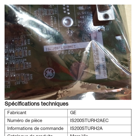
Spécifications techniques
Fabricant
GE
Numéro de pièce
IS200STURH2AEC
Informations de commande
IS200STURH2A