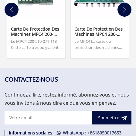
Carte De Protection Des
Carte De Protection Des
Machines MPC4 200-
Machines MPC4 200-
510-071-113
510-150-011
Le MPC4 200-510-071-113
Le MPC4 La carte de
Cette carte très polyvalente
protection des machines
est capable de mesurer et
est l’élément central du
de surveiller simultanément
système de protection des
jusqu'à quatre entrées de
machines (MPS). Cette carte
signal dynamique et jusqu'à
très polyvalente est capable
deux entrées de vitesse. 7
de mesurer et de surveiller
CONTACTEZ-NOUS
500,00 $.Excellente qualité,
simultanément jusqu'à
prix favorable, bienvenue
quatre entrées de signal
Continuez à lire, restez informé, abonnez-vous et nous
pour vous renseigner !
dynamique et jusqu'à deux
entrées de vitesse.
vous invitons à nous dire ce que vous en pensez.
Soumettre
Informations sociales
WhatsApp : +8618050017653