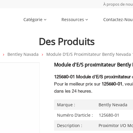
À propos de nou
Catégorie
Ressources
Contactez-Nou
Des Produits
Bentley Navada
Module D'E/S Proximitateur Bently Nevada
Module d'E/S proximitateur Bently
125680-01 Module d'E/S proximitateur
e
Pour le meilleur prix sur
125680-01
, veu
dans les 24 heures.
Marque :
Bently Nevada
Numéro D'article :
125680-01
Description :
Proximitor I/O M