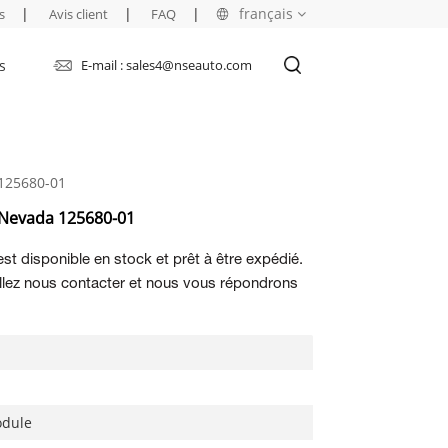
|
|
|
français
s
Avis client
FAQ
s
E-mail : sales4@nseauto.com
English
français
 125680-01
русский
 Nevada 125680-01
español
st disponible en stock et prêt à être expédié.
العربية
illez nous contacter et nous vous répondrons
odule