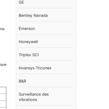
GE
Bentley Navada
Émerson
rme
Honeywell
Triplex SCI
ique
Invensys Triconex
B&R
Surveillance des
vibrations