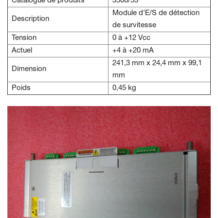
Catalogue de produits
3500/53
Module d'E/S de détection
Description
de survitesse
Tension
0 à +12 Vcc
Actuel
+4 à +20 mA
241,3 mm x 24,4 mm x 99,1
Dimension
mm
Poids
0,45 kg