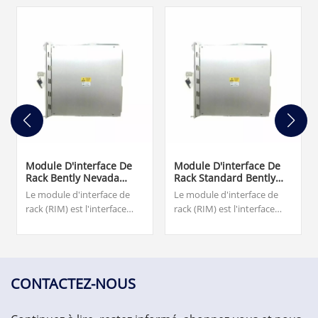
Module D'interface De
Module D'interface De
Rack Bently Nevada
Rack Standard Bently
3500/20 125744-01 TMR
Nevada 3500/20 125744-
Le module d'interface de
Le module d'interface de
02
rack (RIM) est l'interface
rack (RIM) est l'interface
principale du rack 3500. Il
principale du rack 3500. Il
prend en charge un
prend en charge un
protocole propriétaire
protocole propriétaire
utilisé pour configurer le
utilisé pour configurer le
rack et récupérer les
rack et récupérer les
CONTACTEZ-NOUS
informations sur les
informations sur les
machines. Le RIM doit être
machines.