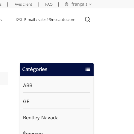
|
|
|
français
s
Avis client
FAQ
s
E-mail : sales4@nseauto.com
English
français
русский
Catégories
español
العربية
ABB
GE
Bentley Navada
Émerson