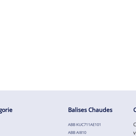
gorie
Balises Chaudes
C
ABB KUC711AE101
v
ABB AI810